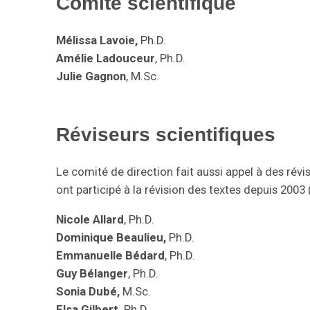
Comité scientifique
Mélissa Lavoie,
Ph.D.
Amélie Ladouceur
, Ph.D.
Julie Gagnon
, M.Sc.
Réviseurs scientifiques
Le comité de direction fait aussi appel à des révis
ont participé à la révision des textes depuis 2003 (
Nicole Allard
, Ph.D.
Dominique Beaulieu,
Ph.D.
Emmanuelle Bédard
, Ph.D.
Guy Bélanger
, Ph.D.
Sonia Dubé,
M.Sc.
Elsa Gilbert,
Ph.D.