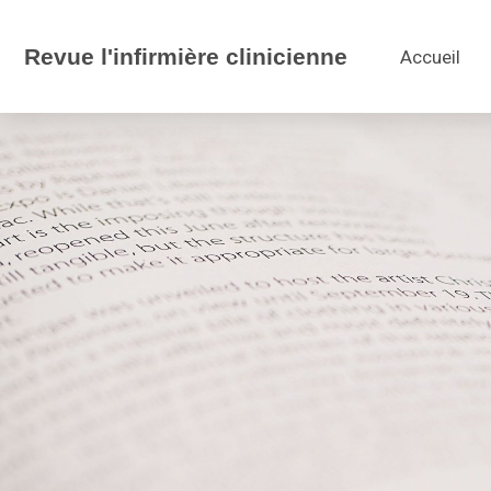
Revue l'infirmière clinicienne
Accueil