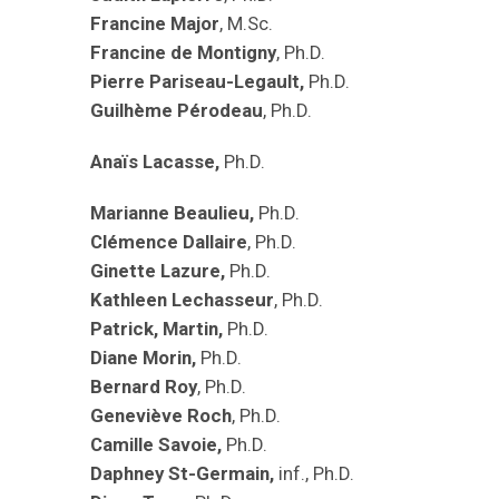
Francine Major
, M.Sc.
Francine de Montigny
, Ph.D.
Pierre Pariseau-Legault,
Ph.D.
Guilhème Pérodeau
, Ph.D.
Anaïs Lacasse,
Ph.D.
Marianne Beaulieu,
Ph.D.
Clémence Dallaire
, Ph.D.
Ginette Lazure,
Ph.D.
Kathleen Lechasseur
, Ph.D.
Patrick, Martin,
Ph.D.
Diane Morin,
Ph.D.
Bernard Roy
, Ph.D.
Geneviève Roch
, Ph.D.
Camille Savoie,
Ph.D.
Daphney St-Germain,
inf., Ph.D.