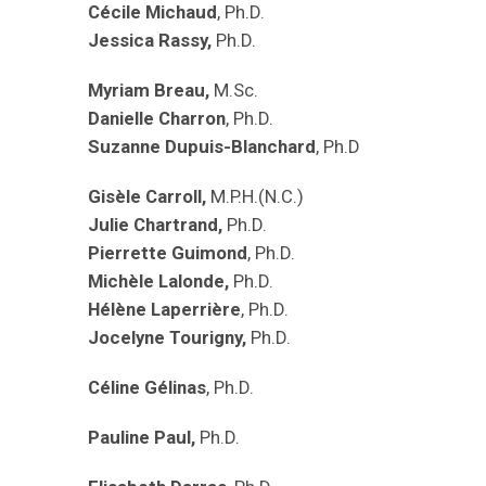
Cécile Michaud
, Ph.D.
Jessica Rassy,
Ph.D.
Myriam Breau,
M.Sc.
Danielle Charron
, Ph.D.
Suzanne Dupuis-Blanchard
, Ph.D
Gisèle Carroll,
M.P.H.(N.C.)
Julie Chartrand,
Ph.D.
Pierrette Guimond
, Ph.D.
Michèle Lalonde,
Ph.D.
Hélène Laperrière
, Ph.D.
Jocelyne Tourigny,
Ph.D.
Céline Gélinas
, Ph.D.
Pauline Paul,
Ph.D.