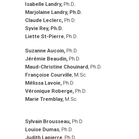
Isabelle Landry,
Ph.D
.
Marjolaine Landry, Ph.D.
Claude Leclerc,
Ph.D.
Syvie Rey, Ph.D.
Liette St-Pierre
, Ph.D.
Suzanne Aucoin,
Ph.D.
Jérémie Beaudin,
Ph.D.
Maud-Christine Chouinard
, Ph.D.
Françoise Courville
, M.Sc.
Mélissa Lavoie,
Ph.D.
Véronique Roberge,
Ph.D.
Marie Tremblay,
M.Sc.
Sylvain Brousseau,
Ph.D.
Louise Dumas
, Ph.D.
Judith Lapierre
, Ph.D.