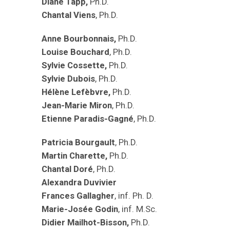
Diane Tapp,
Ph.D.
Chantal Viens
, Ph.D.
Anne Bourbonnais,
Ph.D.
Louise Bouchard
, Ph.D.
Sylvie Cossette,
Ph.D.
Sylvie Dubois
, Ph.D.
Hélène Lefèbvre,
Ph.D.
Jean-Marie Miron
, Ph.D.
Etienne Paradis-Gagné
, Ph.D.
Patricia Bourgault
, Ph.D.
Martin Charette,
Ph.D.
Chantal Doré
, Ph.D.
Alexandra Duvivier
Frances Gallagher
, inf. Ph. D.
Marie-Josée Godin
, inf. M.Sc.
Didier Mailhot-Bisson,
Ph.D.